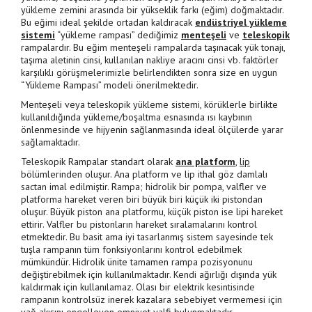
yükleme zemini arasında bir yükseklik farkı (eğim) doğmaktadır.
Bu eğimi ideal şekilde ortadan kaldıracak
endüstriyel yükleme
sistemi
“yükleme rampası” dediğimiz
menteşeli
ve
teleskopik
rampalardır. Bu eğim menteşeli rampalarda taşınacak yük tonajı,
taşıma aletinin cinsi, kullanılan nakliye aracını cinsi vb. faktörler
karşılıklı görüşmelerimizle belirlendikten sonra size en uygun
“Yükleme Rampası” modeli önerilmektedir.
Menteşeli veya teleskopik yükleme sistemi, körüklerle birlikte
kullanıldığında yükleme/boşaltma esnasında ısı kaybının
önlenmesinde ve hijyenin sağlanmasında ideal ölçülerde yarar
sağlamaktadır.
Teleskopik Rampalar standart olarak
ana platform
,
lip
bölümlerinden oluşur. Ana platform ve lip ithal göz damlalı
sactan imal edilmiştir. Rampa; hidrolik bir pompa, valfler ve
platforma hareket veren biri büyük biri küçük iki pistondan
oluşur. Büyük piston ana platformu, küçük piston ise lipi hareket
ettirir. Valfler bu pistonların hareket sıralamalarını kontrol
etmektedir. Bu basit ama iyi tasarlanmış sistem sayesinde tek
tuşla rampanın tüm fonksiyonlarını kontrol edebilmek
mümkündür. Hidrolik ünite tamamen rampa pozisyonunu
değiştirebilmek için kullanılmaktadır. Kendi ağırlığı dışında yük
kaldırmak için kullanılamaz. Olası bir elektrik kesintisinde
rampanın kontrolsüz inerek kazalara sebebiyet vermemesi için