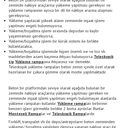
Beton bir platformdan seviye olarak aşağıda bulunan bir
zeminde nakliye araçlarına yükleme yapılması gerekiyor ve
yükleme rampasının ayrıca bir dil ile nakliye aracına ulaşması
gerekiyorsa,
Yükleme yapılacak yüksek alanın zemininde inşaat işlemi
yapılması engeli bulunmuyorsa,
Yükleme/boşaltma işlemi sırasında depodan ısı kaybı
yaşanmaması gerekiyorsa,
Yükleme/boşaltma işlemi bir körük sistemi ile birlikte
kullanılacaksa,
Yükleme/boşaltma işleminde hijyen önemli ise ve toz vb
maddelerden azami kaçınma ihtiyacı bulunuyorsa
Teleskopik
tip
Yükleme rampa
sına ihtiyacınız var demektir.
Teleskopik yükleme rampaları beton zemin içinde özel olarak
hazırlanan bir çukura gömme olarak monte yapılmaktadır.
Beton bir platformdan seviye olarak aşağıda bulunan bir
zeminde nakliye araçlarına yükleme yapılması gereken ve
zemininde inşaat işlemi yapılması engeli bulunmayan alanlarda
yükleme rampaları kullanılır.
Yükleme rampa
ları birbirinin
benzeri işlevi görmekle birlikte 2 kısma ayrılırlar. Bunlar
Menteşeli Rampa
lar ve
Teleskopik Rampa
lardır.
Forklift, transpalet vb ile depo/antrepoların beton zemininden
yükleme/ boşaltma yapılırken depoya yanaşan nakliye aracı ile