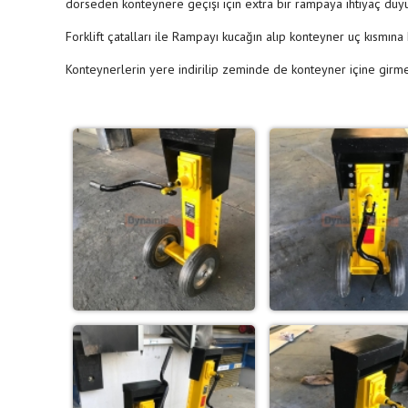
dorseden konteynere geçişi için extra bir rampaya ihtiyaç duyu
Forklift çatalları ile Rampayı kucağın alıp konteyner uç kısm
Konteynerlerin yere indirilip zeminde de konteyner içine girme v