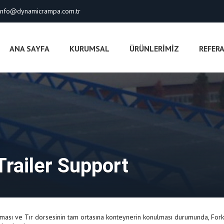
info@dynamicrampa.com.tr
ANA SAYFA
KURUMSAL
ÜRÜNLERİMİZ
REFER
railer Support
ması ve Tır dorsesinin tam ortasına konteynerin konulması durumunda, Forkl