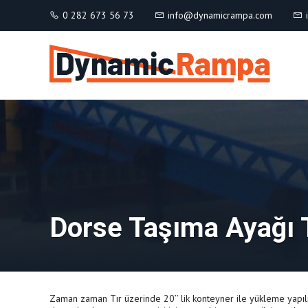
0 282 673 56 73
info@dynamicrampa.com
Dorse Taşıma Ayağı T
Zaman zaman Tır üzerinde 20’’ lik konteyner ile yükleme yapıl